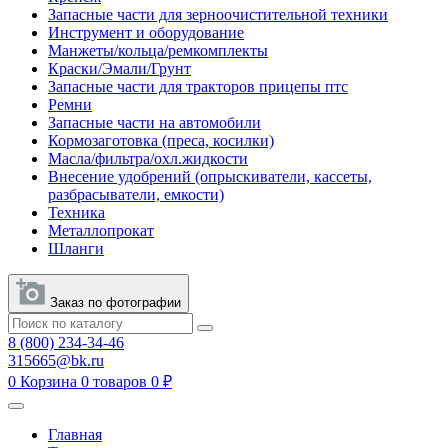
Запасные части для зерноочистительной техники
Инструмент и оборудование
Манжеты/кольца/ремкомплекты
Краски/Эмали/Грунт
Запасные части для тракторов прицепы птс
Ремни
Запасные части на автомобили
Кормозаготовка (преса, косилки)
Масла/фильтра/охл.жидкости
Внесение удобрений (опрыскиватели, кассеты,
разбрасыватели, емкости)
Техника
Металлопрокат
Шланги
Заказ по фотографии
8 (800) 234-34-46
315665@bk.ru
0
Корзина
0 товаров
0 ₽
Главная