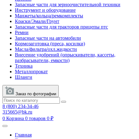
Запасные части для зерноочистительной техники
Инструмент и оборудование
Манжеты/кольца/ремкомплекты
Краски/Эмали/Грунт
Запасные части для тракторов прицепы птс
Ремни
Запасные части на автомобили
Кормозаготовка (преса, косилки)
Масла/фильтра/охл.жидкости
Внесение удобрений (опрыскиватели, кассеты,
разбрасыватели, емкости)
Техника
Металлопрокат
Шланги
Заказ по фотографии
8 (800) 234-34-46
315665@bk.ru
0
Корзина
0 товаров
0 ₽
Главная