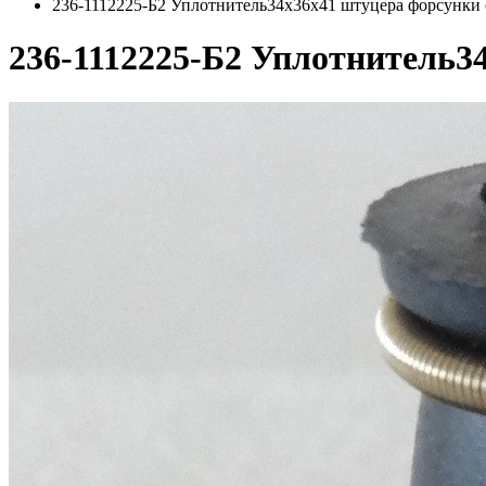
236-1112225-Б2 Уплотнитель34х36х41 штуцера форсунки 
236-1112225-Б2 Уплотнитель3