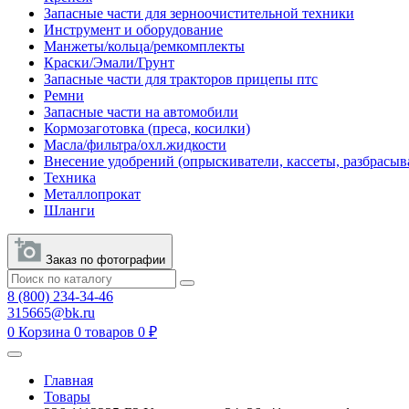
Запасные части для зерноочистительной техники
Инструмент и оборудование
Манжеты/кольца/ремкомплекты
Краски/Эмали/Грунт
Запасные части для тракторов прицепы птс
Ремни
Запасные части на автомобили
Кормозаготовка (преса, косилки)
Масла/фильтра/охл.жидкости
Внесение удобрений (опрыскиватели, кассеты, разбрасыв
Техника
Металлопрокат
Шланги
Заказ по фотографии
8 (800) 234-34-46
315665@bk.ru
0
Корзина
0 товаров
0 ₽
Главная
Товары