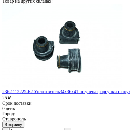
Товар на других складах:
236-1112225-Б2 Уплотнитель34х36х41 штуцера форсунки с пру
25 ₽
Срок доставки
0 день
Город:
Ставрополь
В корзину