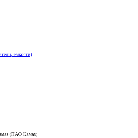
атели, емкости)
амаз (ПАО Камаз)