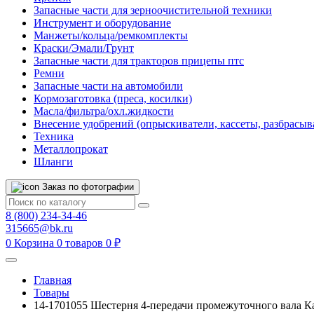
Запасные части для зерноочистительной техники
Инструмент и оборудование
Манжеты/кольца/ремкомплекты
Краски/Эмали/Грунт
Запасные части для тракторов прицепы птс
Ремни
Запасные части на автомобили
Кормозаготовка (преса, косилки)
Масла/фильтра/охл.жидкости
Внесение удобрений (опрыскиватели, кассеты, разбрасыв
Техника
Металлопрокат
Шланги
Заказ по фотографии
8 (800) 234-34-46
315665@bk.ru
0
Корзина
0 товаров
0 ₽
Главная
Товары
14-1701055 Шестерня 4-передачи промежуточного вала К