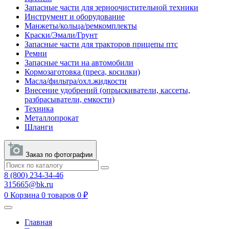
Запасные части для зерноочистительной техники
Инструмент и оборудование
Манжеты/кольца/ремкомплекты
Краски/Эмали/Грунт
Запасные части для тракторов прицепы птс
Ремни
Запасные части на автомобили
Кормозаготовка (преса, косилки)
Масла/фильтра/охл.жидкости
Внесение удобрений (опрыскиватели, кассеты,
разбрасыватели, емкости)
Техника
Металлопрокат
Шланги
Заказ по фотографии
8 (800) 234-34-46
315665@bk.ru
0
Корзина
0 товаров
0 ₽
Главная