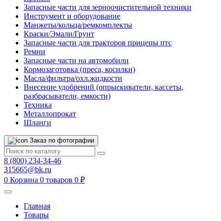
Запасные части для зерноочистительной техники
Инструмент и оборудование
Манжеты/кольца/ремкомплекты
Краски/Эмали/Грунт
Запасные части для тракторов прицепы птс
Ремни
Запасные части на автомобили
Кормозаготовка (преса, косилки)
Масла/фильтра/охл.жидкости
Внесение удобрений (опрыскиватели, кассеты,
разбрасыватели, емкости)
Техника
Металлопрокат
Шланги
Заказ по фотографии
8 (800) 234-34-46
315665@bk.ru
0
Корзина
0 товаров
0 ₽
Главная
Товары