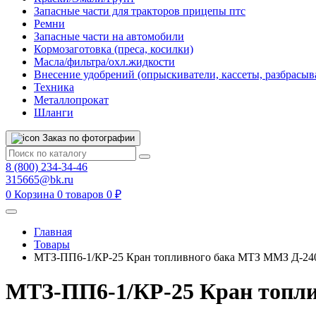
Запасные части для тракторов прицепы птс
Ремни
Запасные части на автомобили
Кормозаготовка (преса, косилки)
Масла/фильтра/охл.жидкости
Внесение удобрений (опрыскиватели, кассеты, разбрасыв
Техника
Металлопрокат
Шланги
Заказ по фотографии
8 (800) 234-34-46
315665@bk.ru
0
Корзина
0 товаров
0 ₽
Главная
Товары
МТЗ-ПП6-1/КР-25 Кран топливного бака МТЗ ММЗ Д-24
МТЗ-ПП6-1/КР-25 Кран топл