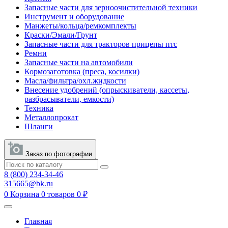
Запасные части для зерноочистительной техники
Инструмент и оборудование
Манжеты/кольца/ремкомплекты
Краски/Эмали/Грунт
Запасные части для тракторов прицепы птс
Ремни
Запасные части на автомобили
Кормозаготовка (преса, косилки)
Масла/фильтра/охл.жидкости
Внесение удобрений (опрыскиватели, кассеты,
разбрасыватели, емкости)
Техника
Металлопрокат
Шланги
Заказ по фотографии
8 (800) 234-34-46
315665@bk.ru
0
Корзина
0 товаров
0 ₽
Главная