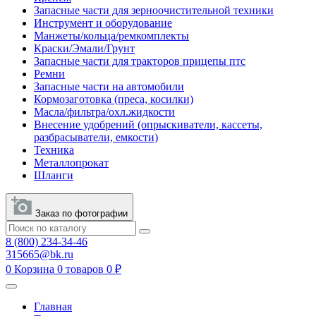
Запасные части для зерноочистительной техники
Инструмент и оборудование
Манжеты/кольца/ремкомплекты
Краски/Эмали/Грунт
Запасные части для тракторов прицепы птс
Ремни
Запасные части на автомобили
Кормозаготовка (преса, косилки)
Масла/фильтра/охл.жидкости
Внесение удобрений (опрыскиватели, кассеты,
разбрасыватели, емкости)
Техника
Металлопрокат
Шланги
Заказ по фотографии
8 (800) 234-34-46
315665@bk.ru
0
Корзина
0 товаров
0 ₽
Главная