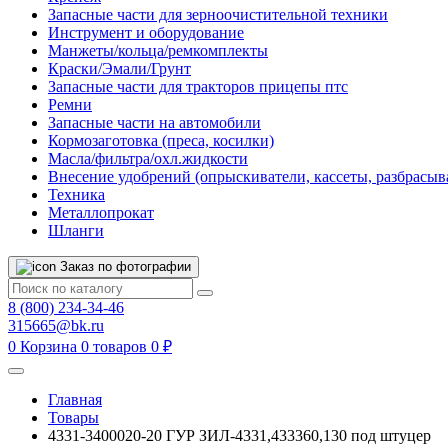
Запасные части для зерноочистительной техники
Инструмент и оборудование
Манжеты/кольца/ремкомплекты
Краски/Эмали/Грунт
Запасные части для тракторов прицепы птс
Ремни
Запасные части на автомобили
Кормозаготовка (преса, косилки)
Масла/фильтра/охл.жидкости
Внесение удобрений (опрыскиватели, кассеты, разбрасыв
Техника
Металлопрокат
Шланги
Заказ по фотографии
8 (800) 234-34-46
315665@bk.ru
0
Корзина
0 товаров
0 ₽
Главная
Товары
4331-3400020-20 ГУР ЗИЛ-4331,433360,130 под штуцер