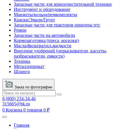
Запасные части для зерноочистительной техники
Инструмент и оборудование
Манжеты/кольца/ремкомплекты
Краски/Эмали/Грунт
Запасные части для тракторов прицепы птс
Ремни
Запасные части на автомобили
Кормозаготовка (преса, косилки)
Масла/фильтра/охл.жидкости
Внесение удобрений (опрыскиватели, кассеты,
разбрасыватели, емкости)
Техника
Металлопрокат
Шланги
Заказ по фотографии
8 (800) 234-34-46
315665@bk.ru
0
Корзина
0 товаров
0 ₽
Главная