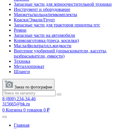
Запасные части для зерноочистительной техники
Инструмент и оборудование
Манжеты/кольца/ремкомплекты
Краски/Эмали/Грунт
Запасные части для тракторов прицепы птс
Ремни
Запасные части на автомобили
Кормозаготовка (преса, косилки)
Масла/фильтра/охл.жидкости
Внесение удобрений (опрыскиватели, кассеты,
разбрасыватели, емкости)
Техника
Металлопрокат
Шланги
Заказ по фотографии
8 (800) 234-34-46
315665@bk.ru
0
Корзина
0 товаров
0 ₽
Главная