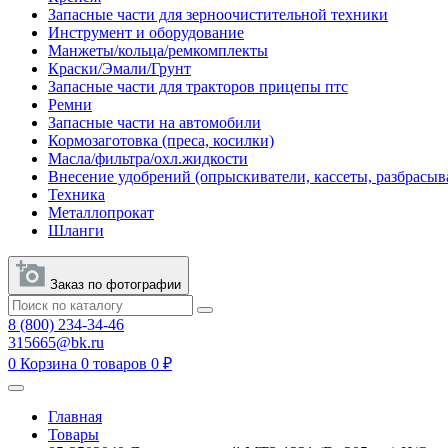
Запасные части для зерноочистительной техники
Инструмент и оборудование
Манжеты/кольца/ремкомплекты
Краски/Эмали/Грунт
Запасные части для тракторов прицепы птс
Ремни
Запасные части на автомобили
Кормозаготовка (преса, косилки)
Масла/фильтра/охл.жидкости
Внесение удобрений (опрыскиватели, кассеты, разбрасыв
Техника
Металлопрокат
Шланги
Заказ по фотографии
8 (800) 234-34-46
315665@bk.ru
0
Корзина
0 товаров
0 ₽
Главная
Товары