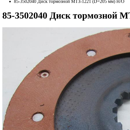
85-3502040 Диск тормозной МТЗ-1221 (D=205 мм) Н/О
85-3502040 Диск тормозной М