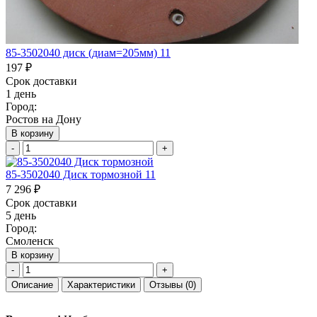
85-3502040 диск (диам=205мм) 11
197 ₽
Срок доставки
1 день
Город:
Ростов на Дону
В корзину
-
+
85-3502040 Диск тормозной 11
7 296 ₽
Срок доставки
5 день
Город:
Смоленск
В корзину
-
+
Описание
Характеристики
Отзывы
(0)