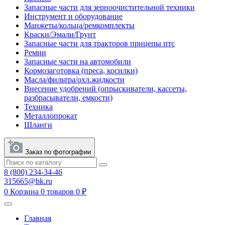
Запасные части для зерноочистительной техники
Инструмент и оборудование
Манжеты/кольца/ремкомплекты
Краски/Эмали/Грунт
Запасные части для тракторов прицепы птс
Ремни
Запасные части на автомобили
Кормозаготовка (преса, косилки)
Масла/фильтра/охл.жидкости
Внесение удобрений (опрыскиватели, кассеты,
разбрасыватели, емкости)
Техника
Металлопрокат
Шланги
Заказ по фотографии
8 (800) 234-34-46
315665@bk.ru
0
Корзина
0 товаров
0 ₽
Главная