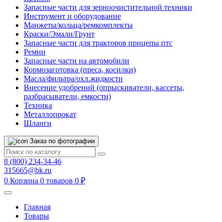
Запасные части для зерноочистительной техники
Инструмент и оборудование
Манжеты/кольца/ремкомплекты
Краски/Эмали/Грунт
Запасные части для тракторов прицепы птс
Ремни
Запасные части на автомобили
Кормозаготовка (преса, косилки)
Масла/фильтра/охл.жидкости
Внесение удобрений (опрыскиватели, кассеты,
разбрасыватели, емкости)
Техника
Металлопрокат
Шланги
Заказ по фотографии
8 (800) 234-34-46
315665@bk.ru
0
Корзина
0 товаров
0 ₽
Главная
Товары